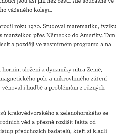
hodci jsou asi jiní než čeští. Ale současně ve
eho váženého kolegu.
odil roku 1920. Studoval matematiku, fyziku
l s manželkou přes Německo do Ameriky. Tam
isek a později ve vesmírném programu a na
 hornin, složení a dynamiky nitra Země,
 magnetického pole a mikrovlnného záření
 věnoval i hudbě a problémům z různých
isů královédvorského a zelenohorského se
rodních věd a přesně rozlišit fakta od
stup předchozích badatelů, kteří si kladli