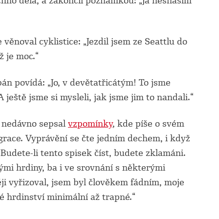
chno dělá, a zakončil poznámkou: „Já nesnáším
 věnoval cyklistice: „Jezdil jsem ze Seattlu do
ž je moc.“
pán povídá: „Jo, v devětatřicátým! To jsme
ještě jsme si mysleli, jak jsme jim to nandali.“
š nedávno sepsal
vzpomínky
, kde píše o svém
igrace. Vyprávění se čte jedním dechem, i když
udete-li tento spisek číst, budete zklamáni.
mi hrdiny, ba i ve srovnání s některými
ěji vyřizoval, jsem byl člověkem fádním, moje
 hrdinství minimální až trapné.“