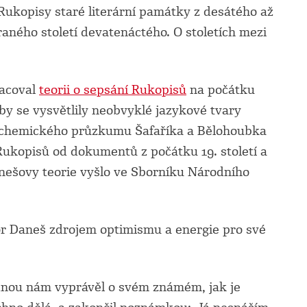
Rukopisy staré literární památky z desátého až
raného století devatenáctého. O stoletích mezi
acoval
teorii o sepsání Rukopisů
na počátku
 by se vysvětlily neobvyklé jazykové tvary
y chemického průzkumu Šafaříka a Bělohoubka
 Rukopisů od dokumentů z počátku 19. století a
Danešovy teorie vyšlo ve Sborníku Národního
r Daneš zdrojem optimismu a energie pro své
nou nám vyprávěl o svém známém, jak je