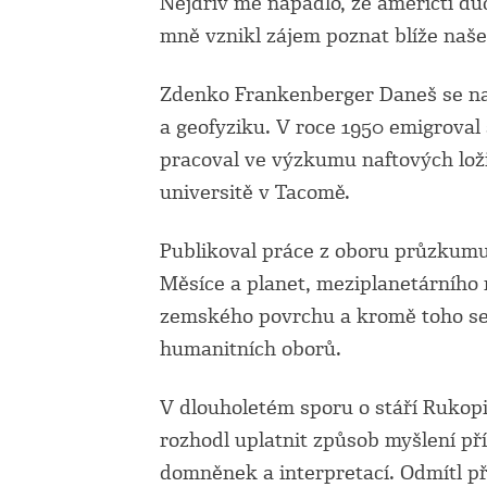
Nejdřív mě napadlo, že američtí důc
mně vznikl zájem poznat blíže naš
Zdenko Frankenberger Daneš se nar
a geofyziku. V roce 1950 emigrova
pracoval ve výzkumu naftových lož
universitě v Tacomě.
Publikoval práce z oboru průzkumu
Měsíce a planet, meziplanetárního
zemského povrchu a kromě toho se
humanitních oborů.
V dlouholetém sporu o stáří Rukop
rozhodl uplatnit způsob myšlení pří
domněnek a interpretací. Odmítl pří