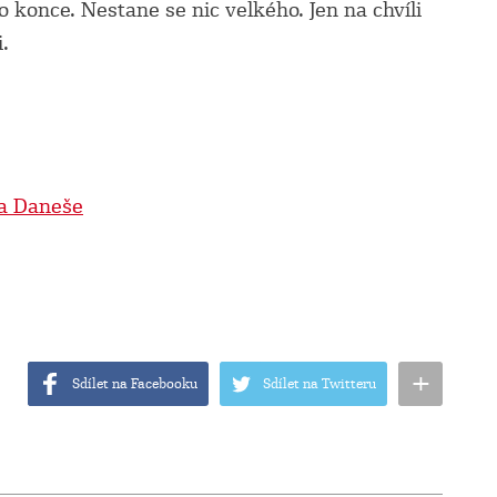
o konce. Nestane se nic velkého. Jen na chvíli
.
a Daneše
+
Sdílet na Facebooku
Sdílet na Twitteru