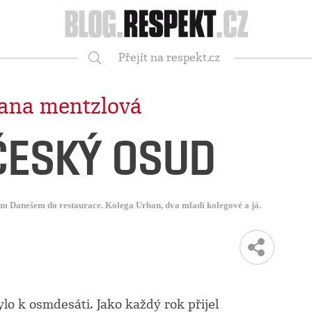
Respekt
Přejít na respekt.cz
Vyhledávání
ana mentzlová
ČESKÝ OSUD
rem Danešem do restaurace. Kolega Urban, dva mladí kolegové a já.
lo k osmdesáti. Jako každý rok přijel