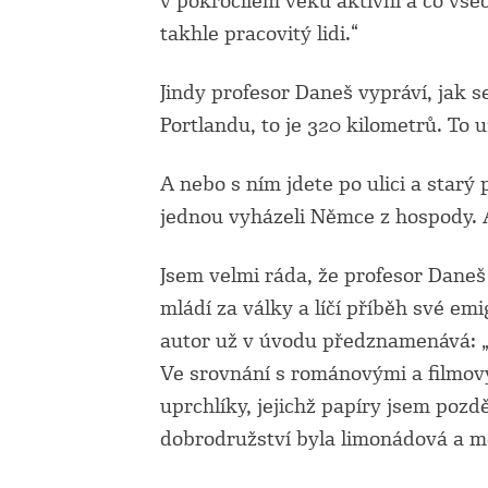
v pokročilém věku aktivní a co vše
takhle pracovitý lidi.“
Jindy profesor Daneš vypráví, jak se
Portlandu, to je 320 kilometrů. To u
A nebo s ním jdete po ulici a starý 
jednou vyházeli Němce z hospody. A 
Jsem velmi ráda, že profesor Dane
mládí za války a líčí příběh své em
autor už v úvodu předznamenává: „B
Ve srovnání s románovými a filmový
uprchlíky, jejichž papíry jsem pozd
dobrodružství byla limonádová a mé