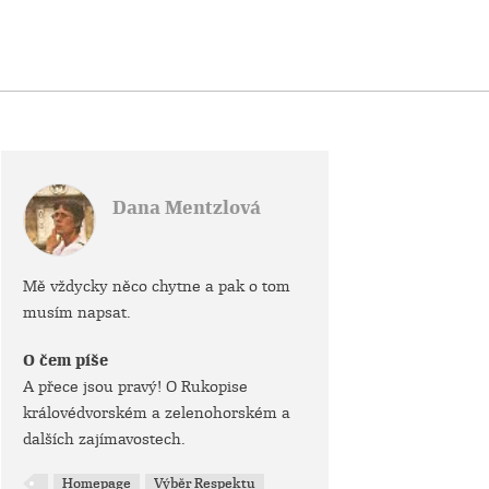
Dana Mentzlová
Mě vždycky něco chytne a pak o tom
musím napsat.
O čem píše
A přece jsou pravý! O Rukopise
královédvorském a zelenohorském a
dalších zajímavostech.
Homepage
Výběr Respektu