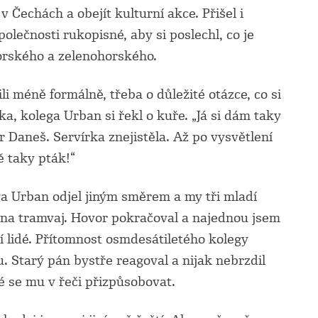
 Čechách a obejít kulturní akce. Přišel i
lečnosti rukopisné, aby si poslechl, co je
rského a zelenohorského.
li méně formálně, třeba o důležité otázce, co si
a, kolega Urban si řekl o kuře. „Já si dám taky
 Daneš. Servírka znejistěla. Až po vysvětlení
ně taky pták!“
a Urban odjel jiným směrem a my tři mladí
na tramvaj. Hovor pokračoval a najednou jsem
dí lidé. Přítomnost osmdesátiletého kolegy
. Starý pán bystře reagoval a nijak nebrzdil
 se mu v řeči přizpůsobovat.