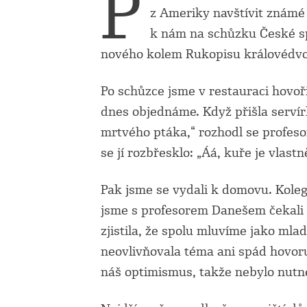
P
z Ameriky navštívit známé v
k nám na schůzku České spo
nového kolem Rukopisu královédvo
Po schůzce jsme v restauraci hovoři
dnes objednáme. Když přišla servírk
mrtvého ptáka,“ rozhodl se profesor
se jí rozbřesklo: „Áá, kuře je vlast
Pak jsme se vydali k domovu. Koleg
jsme s profesorem Danešem čekali 
zjistila, že spolu mluvíme jako mla
neovlivňovala téma ani spád hovoru
náš optimismus, takže nebylo nutné