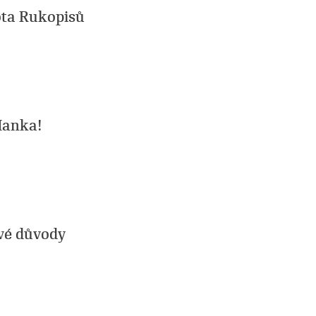
ota Rukopisů
Hanka!
své důvody