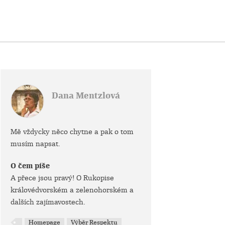
Dana Mentzlová
Mě vždycky něco chytne a pak o tom
musím napsat.
O čem píše
A přece jsou pravý! O Rukopise
královédvorském a zelenohorském a
dalších zajímavostech.
Homepage
Výběr Respektu