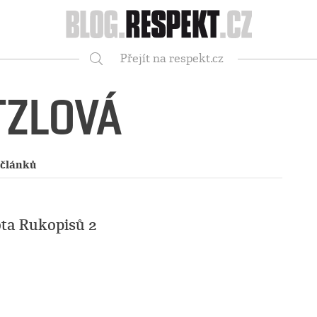
Respekt
Přejít na respekt.cz
Vyhledávání
TZLOVÁ
 článků
ota Rukopisů 2